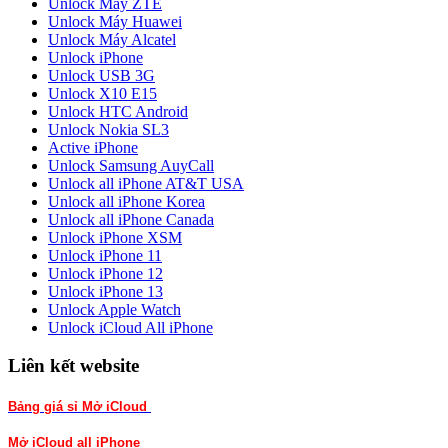
Unlock Máy ZTE
Unlock Máy Huawei
Unlock Máy Alcatel
Unlock iPhone
Unlock USB 3G
Unlock X10 E15
Unlock HTC Android
Unlock Nokia SL3
Active iPhone
Unlock Samsung AuyCall
Unlock all iPhone AT&T USA
Unlock all iPhone Korea
Unlock all iPhone Canada
Unlock iPhone XSM
Unlock iPhone 11
Unlock iPhone 12
Unlock iPhone 13
Unlock Apple Watch
Unlock iCloud All iPhone
Liên kết website
Bảng giá sỉ Mở iCloud
Mở iCloud
all iPhone