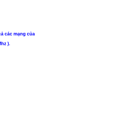
cả các mạng của
hz ).