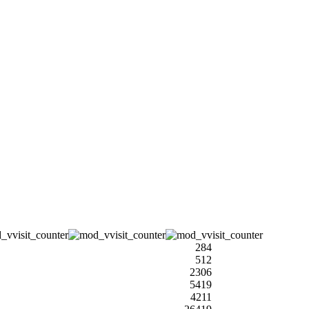
284
512
2306
5419
4211