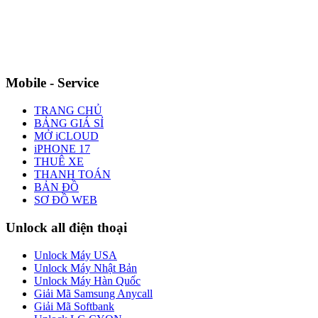
Mobile - Service
TRANG CHỦ
BẢNG GIÁ SỈ
MỞ iCLOUD
iPHONE 17
THUÊ XE
THANH TOÁN
BẢN ĐỒ
SƠ ĐỒ WEB
Unlock all điện thoại
Unlock Máy USA
Unlock Máy Nhật Bản
Unlock Máy Hàn Quốc
Giải Mã Samsung Anycall
Giải Mã Softbank