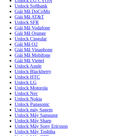
Unlock LG CYON
Unlock Softbank
Giải Mã DoCoMo
Giải Mã AT&T
Unlock SFR
Giải Mã Vodafone
Giải Mã Orange
Unlock Cingular
Giải Mã O2
Giải Mã Vinaphone
Giải Mã Mobifone
Giải Mã Viettel
Unlock Apple
Unlock Blackberry
Unlock HTC
Unlock LG
Unlock Motorola
Unlock Nec
Unlock Nokia
Unlock Panasonic
Unlock máy Sagem
Unlock Máy Samsung
Unlock Máy Sharp
Unlock Máy Sony Ericsson
Unlock Máy Toshiba