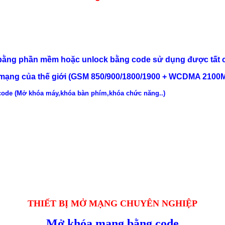
 bằng phần mềm hoặc unlock bằng code sử dụng được tất 
ạng của thế giới (GSM 850/900/1800/1900 + WCDMA 2100M
code (Mở khóa máy,khóa bàn phím,khóa chức năng..)
THIẾT BỊ MỞ MẠNG CHUYÊN NGHIỆP
Mở khóa mạng bằng code