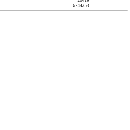
26419
6744253