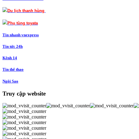
Du lịch thanh hùng
Phụ tùng toyata
Tin nha
n
h v
nexpress
Tin t
ứ
c 24h
Kê
n
h 14
Tin
t
hể thao
N
g
ôi Sao
Truy cập website