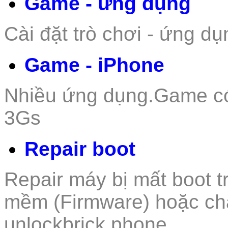
Game - ứng dụng
Cài đặt trò c
hơi - ứn
g dụ
Game - iPhone
Nhiều ứng dụng.Game c
3Gs
Repair boot
Repair máy bị mất boot t
mềm (Firmware) hoặc ch
unlockbrick phone