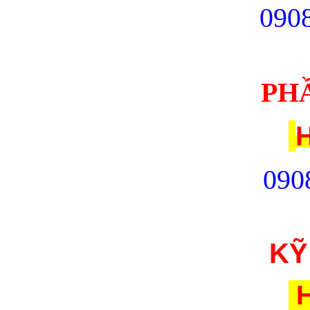
09
0
PH
H
090
KỸ
H