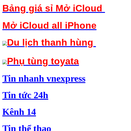
Bảng giá sỉ Mở iCloud
Mở iCloud
all iPhone
Du lịch thanh hùng
Phụ tùng toyata
Tin nha
n
h v
nexpress
Tin t
ứ
c 24h
Kê
n
h 14
Tin
t
hể thao