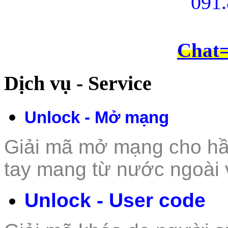
091.
Chat
Dịch vụ - Service
Unlock - Mở mạng
Giải mã mở mạng cho hầu 
tay mang từ nư
ớc ngoài 
Unlock - User code