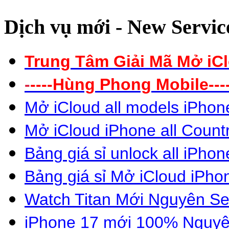
Dịch vụ mới - New Servic
Trung Tâm Giải Mã Mở iC
-
----
Hùng Phong Mobile----
Mở iCloud all models iPhon
Mở iCloud iPhone all Count
Bảng giá sỉ unlock all iPhon
Bảng giá sỉ Mở
iCloud iPho
Wat
c
h Titan
Mới Nguyên Se
iPhone 17 mới 100% Nguyê