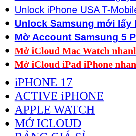
Unlock
iP
hone US
A
T-Mobil
Unlock Samsung mới lấy 
Mờ Account Samsung 5 P
Mở iCloud Mac Watch nhan
Mở iCloud iPad i
Phone nha
iPHONE 17
ACTIVE iPHONE
APPLE WATCH
MỞ ICLOUD