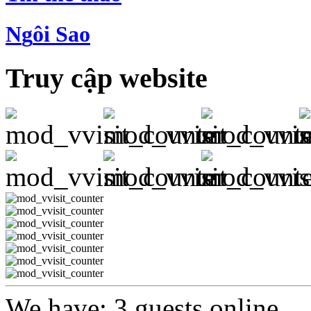
N
g
ôi Sao
Truy cập website
We have: 3 guests online